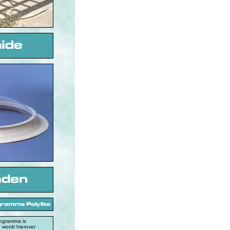
programma is
 wordt hierover