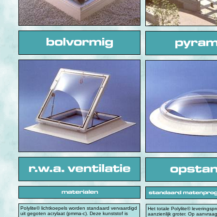
Polylite© lichtkoepels worden standaard vervaardigd
Het totale Polylite© leverings
uit gegoten acrylaat (pmma-c). Deze kunststof is
aanzienlijk groter. Op aanvraag