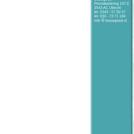
Proostwetering 107 E
3543 AC Utrecht
tel
0343 - 57 50 57
tel
030 - 73 71 184
info
bouwgoed.nl